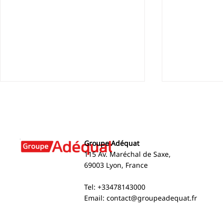
Groupe Adéquat
115 Av. Maréchal de Saxe,
69003 Lyon, France
Arnaud Brun appears on
SIA Execut
Tel: +33478143000
BFM Business
London
Email:
contact@groupeadequat.fr