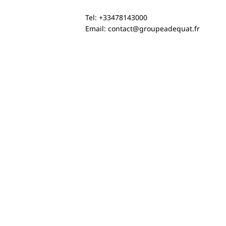
Arnaud Brun is
Gaëlle Blak
Tel: +33478143000
participating in the “Pro
Head, nam
Email:
contact@groupeadequat.fr
dans mon Lycée” program
Global Pow
in Créteil
Staffing 20