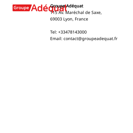
Groupe Adéquat
115 Av. Maréchal de Saxe,
69003 Lyon, France
2024 Social and
Interview w
Tel: +33478143000
Environmental Performance
Groupe Adéq
Email:
contact@groupeadequat.fr
Report
the Future 