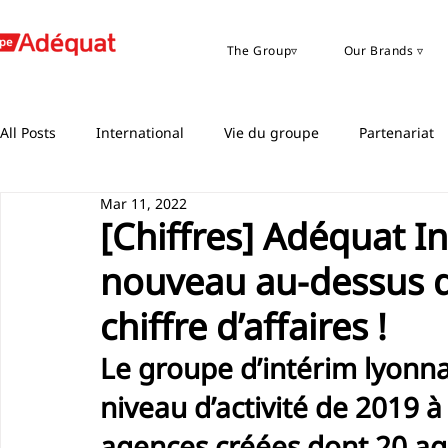
The Group▿
Our Brands ▿
All Posts
International
Vie du groupe
Partenariat
Mar 11, 2022
[Chiffres] Adéquat I
nouveau au-dessus du
chiffre d’affaires !
Le groupe d’intérim lyonna
niveau d’activité de 2019 à
agences créées dont 20 ag