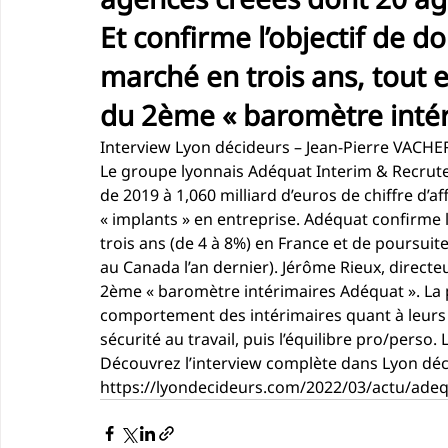
Et confirme l’objectif de d
marché en trois ans, tout 
du 2ème « baromètre intér
Interview Lyon décideurs – Jean-Pierre VACH
Le groupe lyonnais 
Adéquat Interim & Recru
de 2019 à 1,060 milliard d’euros de chiffre d’
« implants » en entreprise. Adéquat confirme 
trois ans (de 4 à 8%) en France et de poursuite
au Canada l’an dernier). 
Jérôme Rieux
, directe
2ème « baromètre intérimaires Adéquat ». La
comportement des intérimaires quant à leurs cri
sécurité au travail, puis l’équilibre pro/perso. 
Découvrez l’interview complète dans Lyon déci
https://lyondecideurs.com/2022/03/actu/adeq