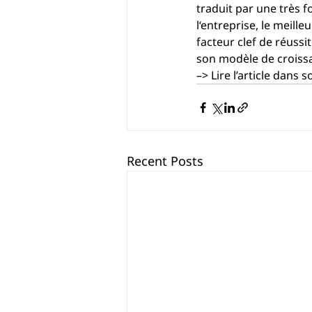
tradu
i
t par une très f
l
‘entreprise, le mei
l
leu
facte
u
r clef 
de réussit
son modèle de croiss
–> 
Lire l’article dans s
Recent Posts