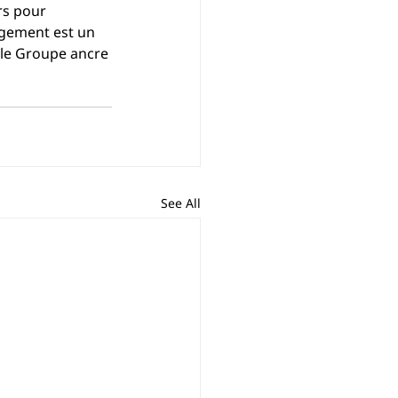
rs po
u
r 
gement est un 
 le Groupe ancre 
See All