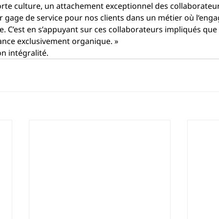
or
t
e cul
t
ure, un attachement excep
ti
o
nn
el 
d
es col
l
a
b
orate
u
r gage de service pou
r 
nos clie
n
ts dans un métier où 
l
‘enga
e. C’est en s’appuyant sur ces collaborateurs impliqués que
ance exclusivement organique. »
on intégralité
.