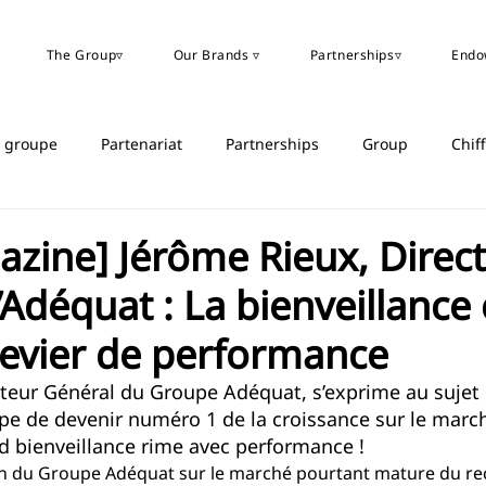
The Group▿
Our Brands ▿
Partnerships▿
Endo
u groupe
Partenariat
Partnerships
Group
Chif
zine] Jérôme Rieux, Direc
’Adéquat : La bienveillanc
 levier de performance
teur Général du Groupe Adéquat, s’exprime au sujet d
pe de devenir numéro 1 de la croissance sur le marc
d bienveillance rime avec performance !
ion du Groupe Adéquat sur le marché pourtant mature du re