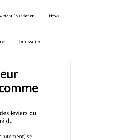
wment Foundation
News
fres
Innovation
teur
e comme
es leviers qui 
hé du 
crutement] se 