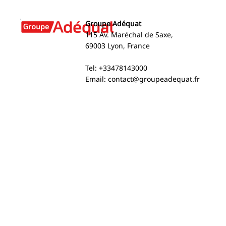
Groupe Adéquat
115 Av. Maréchal de Saxe,
69003 Lyon, France
Groupe Adéquat is a
2024 Social
Tel: +33478143000
partner of the 2025 Family
Environmen
Email:
contact@groupeadequat.fr
Business Awards
Report