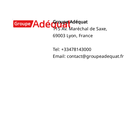
Groupe Adéquat
115 Av. Maréchal de Saxe,
69003 Lyon, France
2024 Social and
Interview w
Tel: +33478143000
Environmental Performance
Groupe Adéq
Email:
contact@groupeadequat.fr
Report
the Future 