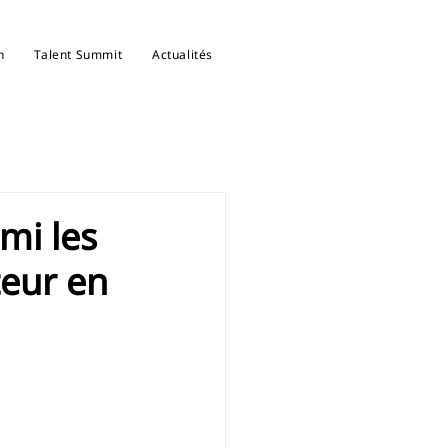
n
Talent Summit
Actualités
mi les
teur en