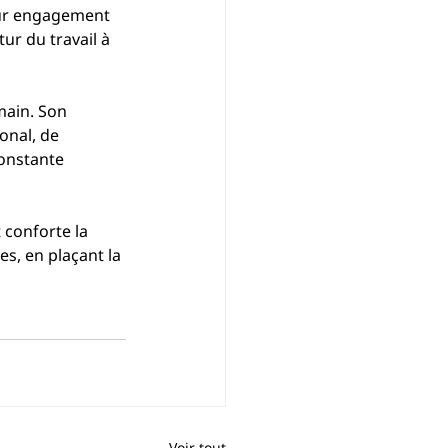
leur engagement 
ur du travail à 
ain. Son 
onal, de 
onstante 
conforte la 
s, en plaçant la 
Voir tout