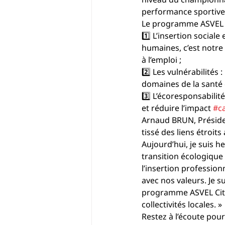
performance sportive
Le programme ASVEL C
1️⃣ L’insertion sociale
humaines, c’est notre
à l’emploi ;
2️⃣ Les vulnérabilités
domaines de la santé 
3️⃣ L’écoresponsabili
et réduire l’impact 
#c
Arnaud BRUN, Préside
tissé des liens étroi
Aujourd’hui, je suis 
transition écologique 
l’insertion profession
avec nos valeurs. Je 
programme ASVEL Citoy
collectivités locales. »
Restez à l’écoute pou