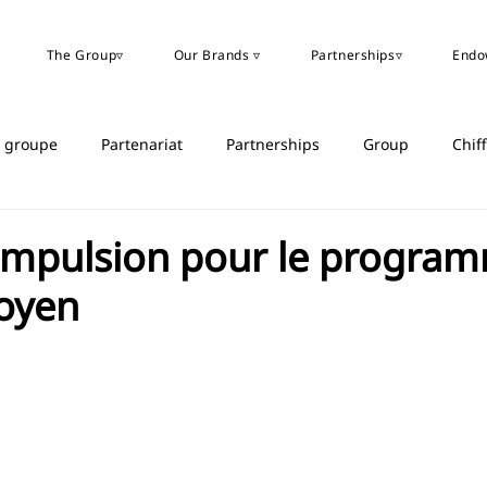
The Group▿
Our Brands ▿
Partnerships▿
Endo
u groupe
Partenariat
Partnerships
Group
Chif
impulsion pour le progra
oyen