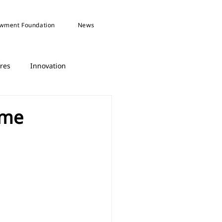
wment Foundation
News
fres
Innovation
mme