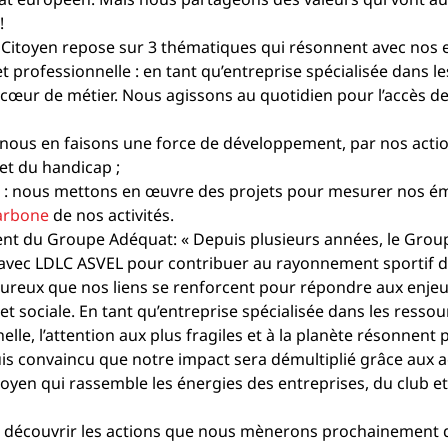
!
itoyen repose sur 3 thématiques qui résonnent avec nos
 et professionnelle : en tant qu’entreprise spécialisée dans l
 cœur de métier. Nous agissons au quotidien pour l’accès de
 : nous en faisons une force de développement, par nos actio
et du handicap ;
té : nous mettons en œuvre des projets pour mesurer nos é
arbone
 de nos activités.
nt du Groupe Adéquat: 
« Depuis plusieurs années, le Grou
ts avec LDLC ASVEL pour contribuer au rayonnement sportif d
heureux que nos liens se renforcent pour répondre aux enjeux
et sociale. En tant qu’entreprise spécialisée dans les resso
nelle, l’attention aux plus fragiles et à la planète résonnen
suis convaincu que notre impact sera démultiplié grâce aux a
en qui rassemble les énergies des entreprises, du club et
r découvrir les actions que nous mènerons prochainement d