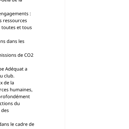
 engagements :
es ressources 
 toutes et tous 
ns dans les 
missions de CO2 
pe Adéquat a 
u club. 
 de la 
urces humaines, 
t profondément 
ctions du 
 des 
ans le cadre de 