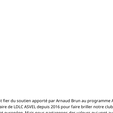
t fier du soutien apporté par Arnaud Brun au programme A
e de LDLC ASVEL depuis 2016 pour faire briller notre club
 européen. Mais nous partageons des valeurs qui vont au-