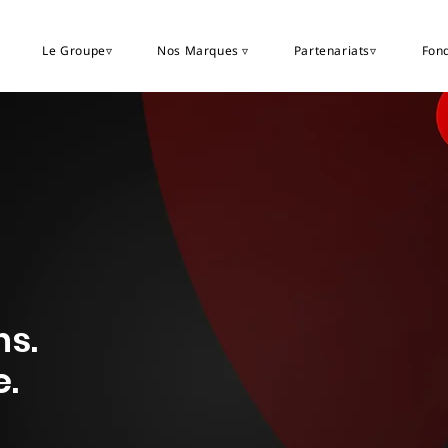
Le Groupe▿
Nos Marques ▿
Partenariats▿
Fond
ns.
e.