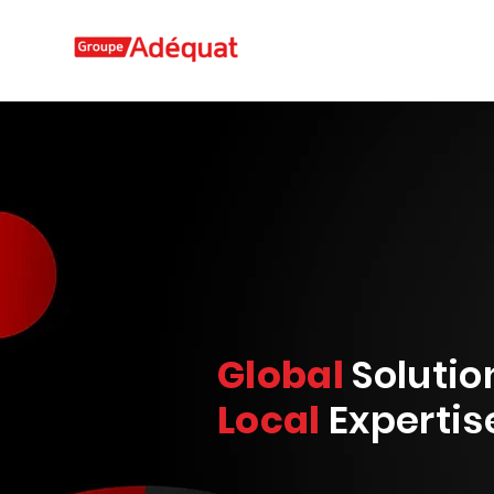
Global
Solutio
Local
Expertis